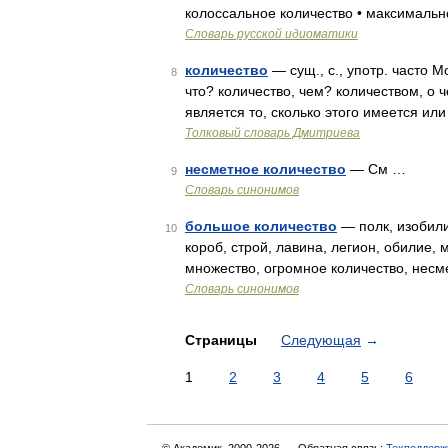
колоссальное количество • максимальн
Словарь русской идиоматики
количество
— сущ., с., употр. часто М
8
что? количество, чем? количеством, о 
является то, сколько этого имеется ил
Толковый словарь Дмитриева
несметное количество
— См …
9
Словарь синонимов
большое количество
— полк, изобилие
10
короб, строй, лавина, легион, обилие, м
множество, огромное количество, несме
Словарь синонимов
Страницы
Следующая
→
1
2
3
4
5
6