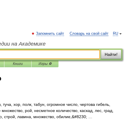
Запомнить сайт
Словарь на свой сайт
RU
едии на Академике
Найти!
Книги
Игры ⚽
о
 туча, хор, полк, табун, огромное число, чертова гибель,
 множество, рой, несметное количество, каскад, лес, град,
ло, строй, лавина, множество, обилие,&#8230; …