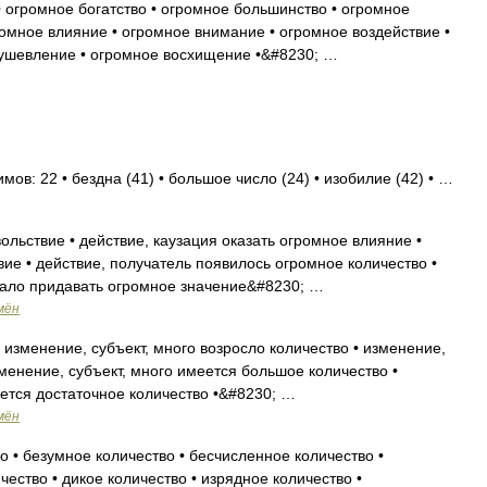
 огромное богатство • огромное большинство • огромное
ромное влияние • огромное внимание • огромное воздействие •
ушевление • огромное восхищение •&#8230; …
мов: 22 • бездна (41) • большое число (24) • изобилие (42) • …
льствие • действие, каузация оказать огромное влияние •
ие • действие, получатель появилось огромное количество •
ачало придавать огромное значение&#8230; …
мён
 изменение, субъект, много возросло количество • изменение,
зменение, субъект, много имеется большое количество •
еется достаточное количество •&#8230; …
мён
 • безумное количество • бесчисленное количество •
чество • дикое количество • изрядное количество •