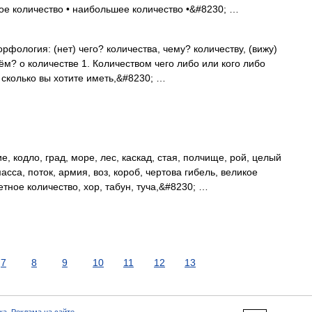
ое количество • наибольшее количество •&#8230; …
орфология: (нет) чего? количества, чему? количеству, (вижу)
чём? о количестве 1. Количеством чего либо или кого либо
и сколько вы хотите иметь,&#8230; …
, кодло, град, море, лес, каскад, стая, полчище, рой, целый
асса, поток, армия, воз, короб, чертова гибель, великое
тное количество, хор, табун, туча,&#8230; …
7
8
9
10
11
12
13