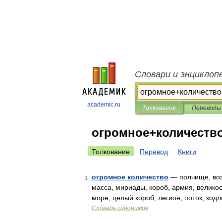
Словари и энциклоп
academic.ru
Толкования
Переводы
огромное+количеств
Толкование
Перевод
Книги
огромное количество
— полчище, воз,
1
масса, мириады, короб, армия, великое
море, целый короб, легион, поток, код
Словарь синонимов