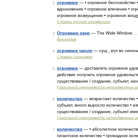
огромное
— • огромное беспокойство •
2
вдохновение • огромное влечение • ог
огромное возмущение • огромное воод
Словарь русской идиоматики
Огромное окно
— The Wide Window …
3
Википедия
огромное число
— сущ., кол во синони
4
Словарь синонимов
огромное
— доставлять огромное удово
5
действие получить огромное удовольств
существование / создание, субъект, н
Глагольной сочетаемости непредметных и
количество
— возрастает количество •
6
субъект, много выросло количество • и
существование / создание, субъект им
Глагольной сочетаемости непредметных и
количество
— • абсолютное количество
7
гигантское количество • громадное коли